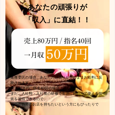
あなたの頑張りが
「収入」に直結！！
業務委託の場合、あなたの頑張りがそのままお給料に反
映されます。
売上80万円、指名40回の場合、月収50万円
また、入社時・入社後の研修で生涯にわたって使える技
術を習得できるので、
いつか自分のお店を持ちたいという方にもぴったりで
す！