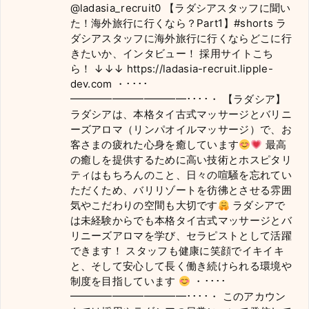
@ladasia_recruit0
【ラダシアスタッフに聞い
た！海外旅行に行くなら？Part1】
#shorts
ラ
ダシアスタッフに海外旅行に行くならどこに行
きたいか、インタビュー！ 採用サイトこち
ら！ ↓↓↓ https://ladasia-recruit.lipple-
dev.com ・････
━━━━━━━━━━━････・ 【ラダシア】
ラダシアは、本格タイ古式マッサージとバリニ
ーズアロマ（リンパオイルマッサージ）で、お
客さまの疲れた心身を癒しています
最高
の癒しを提供するために高い技術とホスピタリ
ティはもちろんのこと、日々の喧騒を忘れてい
ただくため、バリリゾートを彷彿とさせる雰囲
気やこだわりの空間も大切です
ラダシアで
は未経験からでも本格タイ古式マッサージとバ
リニーズアロマを学び、セラピストとして活躍
できます！ スタッフも健康に笑顔でイキイキ
と、そして安心して長く働き続けられる環境や
制度を目指しています
・････
━━━━━━━━━━━････・ このアカウン