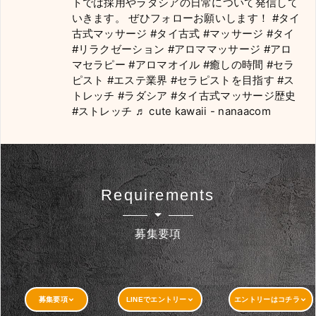
トでは採用やラダシアの日常について発信して
いきます。 ぜひフォローお願いします！
#タイ
古式マッサージ
#タイ古式
#マッサージ
#タイ
#リラクゼーション
#アロママッサージ
#アロ
マセラピー
#アロマオイル
#癒しの時間
#セラ
ピスト
#エステ業界
#セラピストを目指す
#ス
トレッチ
#ラダシア
#タイ古式マッサージ歴史
#ストレッチ
♬ cute kawaii - nanaacom
Requirements
募集要項
募集要項
LINEでエントリー
エントリーはコチラ