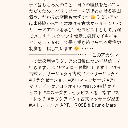
ティはもちろんのこと、日々の喧騒を忘れてい
ただくため、バリリゾートを彷彿とさせる雰囲
気やこだわりの空間も大切です
ラダシアで
は未経験からでも本格タイ古式マッサージとバ
リニーズアロマを学び、セラピストとして活躍
できます！ スタッフも健康に笑顔でイキイキ
と、そして安心して長く働き続けられる環境や
制度を目指しています
・････
━━━━━━━━━━━････・ このアカウン
トでは採用やラダシアの日常について発信して
いきます。 ぜひフォローお願いします！
#タイ
古式マッサージ
#タイ古式
#マッサージ
#タイ
#リラクゼーション
#アロママッサージ
#アロ
マセラピー
#アロマオイル
#癒しの時間
#セラ
ピスト
#エステ業界
#セラピストを目指す
#ス
トレッチ
#ラダシア
#タイ古式マッサージ歴史
#ストレッチ
♬ APT. - ROSÉ & Bruno Mars